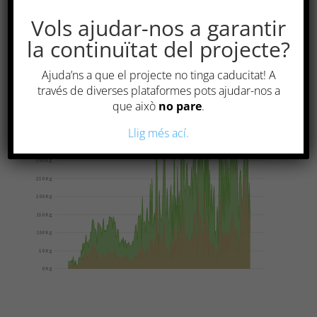
Vols ajudar-nos a garantir
la continuïtat del projecte?
Ajuda’ns a que el projecte no tinga caducitat! A
través de diverses plataformes pots ajudar-nos a
que això
no pare
.
Llig més ací.