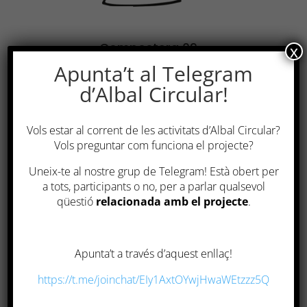
Compostera 09
x
Apunta’t al Telegram
Estat:
En preparació.
Temperatura*:
–
d’Albal Circular!
Inici:
~05/2021
Tancament:
~05/2021
Vols estar al corrent de les activitats d’Albal Circular?
Orgànic total:
–
Vols preguntar com funciona el projecte?
1ª recollida prevista:
Setembre 2021
Uneix-te al nostre grup de Telegram! Està obert per
a tots, participants o no, per a parlar qualsevol
qüestió
relacionada amb el projecte
.
*La temperatura és variable segons la fase i la
climatologia. La dada disponible és de l’últim
mesurament disponible, normalment amb un
desfase màxim de dos dies.
Apunta’t a través d’aquest enllaç!
https://t.me/joinchat/EIy1AxtOYwjHwaWEtzzz5Q