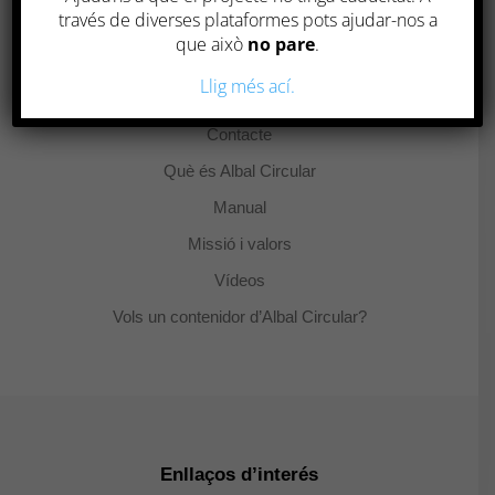
través de diverses plataformes pots ajudar-nos a
Inici
que això
no pare
.
Actualitat
Llig més ací.
Com va Albal Circular?
Contacte
Què és Albal Circular
Manual
Missió i valors
Vídeos
Vols un contenidor d’Albal Circular?
Enllaços d’interés