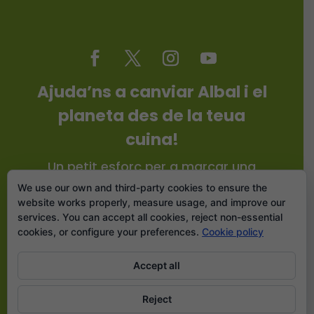
Ajuda’ns a canviar Albal i el
planeta des de la teua
cuina!
Un petit esforç per a marcar una
gran diferència.
We use our own and third-party cookies to ensure the
website works properly, measure usage, and improve our
services. You can accept all cookies, reject non-essential
cookies, or configure your preferences.
Cookie policy
Suma't!
Accept all
Reject
Drets d'autoría © CC 2026 | Del Camp a la Taula / Carles