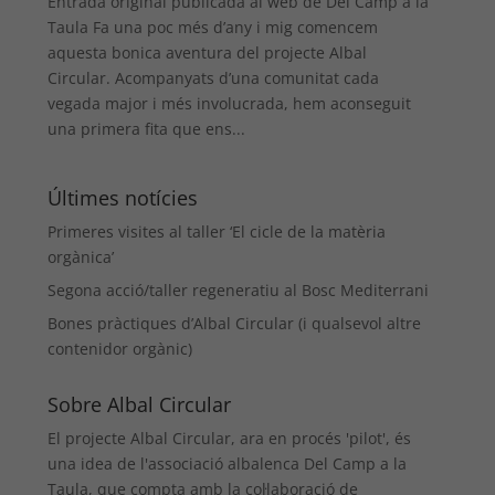
Entrada original publicada al web de Del Camp a la
Taula Fa una poc més d’any i mig comencem
aquesta bonica aventura del projecte Albal
Circular. Acompanyats d’una comunitat cada
vegada major i més involucrada, hem aconseguit
una primera fita que ens...
Últimes notícies
Primeres visites al taller ‘El cicle de la matèria
orgànica’
Segona acció/taller regeneratiu al Bosc Mediterrani
Bones pràctiques d’Albal Circular (i qualsevol altre
contenidor orgànic)
Sobre Albal Circular
El projecte Albal Circular, ara en procés 'pilot', és
una idea de l'associació albalenca Del Camp a la
Taula, que compta amb la col·laboració de