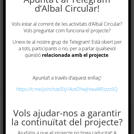
d’Albal Circular!
T’agradaria compartir la pàgina?
Vols estar al corrent de les activitats d’Albal Circular?
Vols preguntar com funciona el projecte?
Uneix-te al nostre grup de Telegram! Està obert per
a tots, participants o no, per a parlar qualsevol
qüestió
relacionada amb el projecte
.
Apunta’t a través d’aquest enllaç!
https://t.me/joinchat/EIy1AxtOYwjHwaWEtzzz5Q
Vols ajudar-nos a garantir
Mapa web
la continuïtat del projecte?
Ajuda’ns a que el projecte no tinga caducitat! A