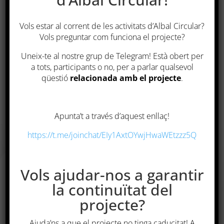
Vols estar al corrent de les activitats d’Albal Circular?
Vols preguntar com funciona el projecte?
T’agradaria compartir aquesta
entrada?
Uneix-te al nostre grup de Telegram! Està obert per
a tots, participants o no, per a parlar qualsevol
qüestió
relacionada amb el projecte
.
Apunta’t a través d’aquest enllaç!
https://t.me/joinchat/EIy1AxtOYwjHwaWEtzzz5Q
Vols ajudar-nos a garantir
la continuïtat del
Mapa web
projecte?
Ajuda’ns a que el projecte no tinga caducitat! A