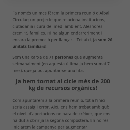
Fa només un mes férem la primera reunió d’Albal
Circular; un projecte que relaciona institucions,
ciutadania i cura del medi ambient. Aleshores
érem 15 famílies. Hi ha algun endarreriment i
encara la promoció per llançar… Tot així,
ja som 26
unitats familiars!
Som una xarxa de
71 persones
que augmenta
setmanalment (en aquesta última ja hem sumat 7
més), que ja pot apuntar-se una fita:
Ja hem tornat al cicle més de 200
kg de recursos orgànics!
Com apuntàrem a la primera reunió, tot a l’inici
seria assaig i error. Així, ens hem trobat amb què
el nivell d’aportacions no para de créixer, que ens
ha dut a obrir ja la segona compostera. En no res
iniciarem la campanya per augmentar