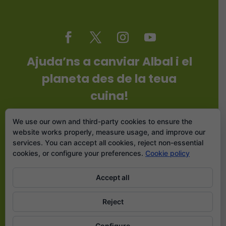
Ajuda’ns a canviar Albal i el
planeta des de la teua
cuina!
Un petit esforç per a marcar una
We use our own and third-party cookies to ensure the
gran diferència.
website works properly, measure usage, and improve our
services. You can accept all cookies, reject non-essential
cookies, or configure your preferences.
Cookie policy
Suma't!
Accept all
Reject
Drets d'autoría © CC 2026 | Del Camp a la Taula / Carles
Desfilis
Configure