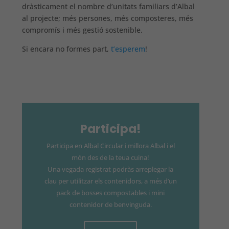
dràsticament el nombre d’unitats familiars d’Albal
al projecte; més persones, més composteres, més
compromís i més gestió sostenible.
Si encara no formes part,
t’esperem
!
Participa!
Participa en Albal Circular i millora Albal i el
món des de la teua cuina!
Una vegada registrat podràs arreplegar la
clau per utilitzar els contenidors, a més d’un
pack de bosses compostables i mini
contenidor de benvinguda.