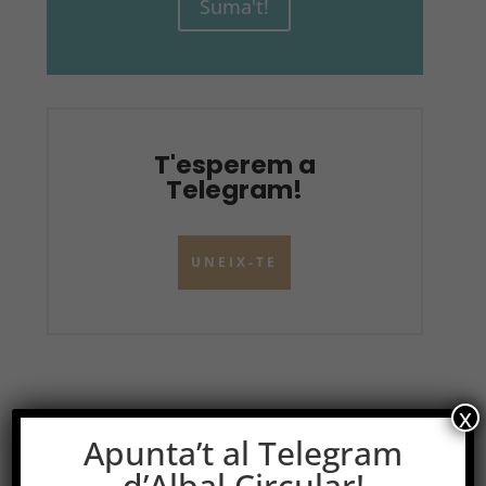
Suma't!
T'esperem a
Telegram!
UNEIX-TE
x
Apunta’t al Telegram
d’Albal Circular!